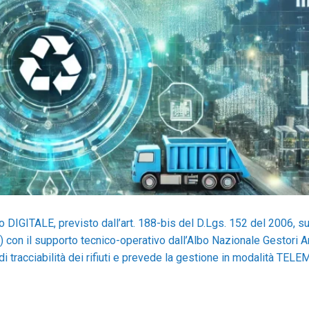
 DIGITALE, previsto dall’art. 188-bis del D.Lgs. 152 del 2006, su 
 con il supporto tecnico-operativo dall’Albo Nazionale Gestori A
 tracciabilità dei rifiuti e prevede la gestione in modalità TEL