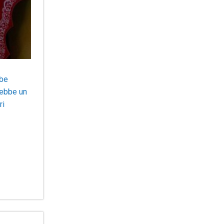
bbe
rebbe un
ri