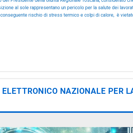
26 del Presidente della Giunta Regionale Toscana, considerato ch
osizione al sole rappresentano un pericolo per la salute dei lavorat
 conseguente rischio di stress termico e colpi di calore, è vietato
RO ELETTRONICO NAZIONALE PER L