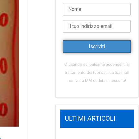
Cliccando sul pulsante acconsenti al
trattamento dei tuoi dati. La tua mail
non verrà MAI ceduta a nessuno!
ULTIMI ARTICOLI