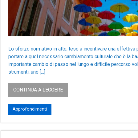
Lo sforzo normativo in atto, teso a incentivare una effettiva p
portare a quel necessario cambiamento culturale che è la ba
importante cambio di passo nel lungo e difficile percorso vol
strumenti, uno […]
CONTINUA A LEGGERE
Approfondimenti